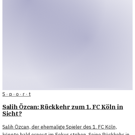
S · p · o · r · t
Salih Özcan: Rückkehr zum 1. FC Köln in
Sicht?
Salih Özcan, der ehemalige Spieler des 1. FC Köln,
könnte bald erneut im Fokus stehen. Seine Rückkehr in